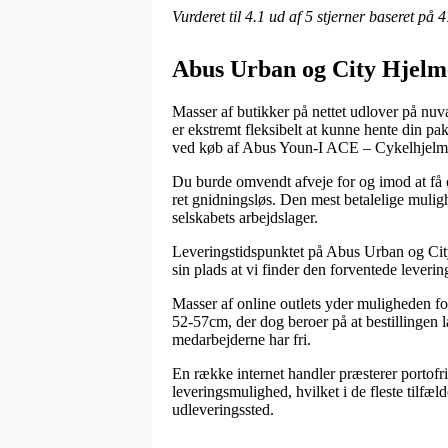
Vurderet til
4.1
ud af 5 stjerner baseret på
4
Abus Urban og City Hjelm
Masser af butikker på nettet udlover på nuv
er ekstremt fleksibelt at kunne hente din pa
ved køb af Abus Youn-I ACE – Cykelhjelm 
Du burde omvendt afveje for og imod at få ord
ret gnidningsløs. Den mest betalelige mulighe
selskabets arbejdslager.
Leveringstidspunktet på Abus Urban og City 
sin plads at vi finder den forventede leverin
Masser af online outlets yder muligheden f
52-57cm, der dog beroer på at bestillingen 
medarbejderne har fri.
En række internet handler præsterer portofri
leveringsmulighed, hvilket i de fleste tilfæld
udleveringssted.