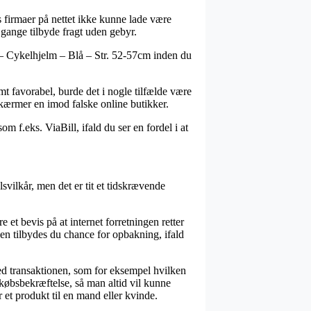
s firmaer på nettet ikke kunne lade være
gange tilbyde fragt uden gebyr.
E – Cykelhjelm – Blå – Str. 52-57cm inden du
emt favorabel, burde det i nogle tilfælde være
 skærmer en imod falske online butikker.
 f.eks. ViaBill, ifald du ser en fordel i at
vilkår, men det er tit et tidskrævende
t bevis på at internet forretningen retter
uden tilbydes du chance for opbakning, ifald
ed transaktionen, som for eksempel hvilken
n købsbekræftelse, så man altid vil kunne
et produkt til en mand eller kvinde.