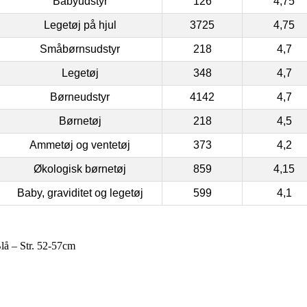
Babyudstyr
126
4,75
Legetøj på hjul
3725
4,75
Småbørnsudstyr
218
4,7
Legetøj
348
4,7
Børneudstyr
4142
4,7
Børnetøj
218
4,5
Ammetøj og ventetøj
373
4,2
Økologisk børnetøj
859
4,15
Baby, graviditet og legetøj
599
4,1
å – Str. 52-57cm