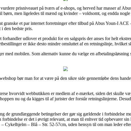
t vurdere prisniveauet på tværs af e-shops, og herved har masser af Abu
il børn, men ligeledes til mænd og kvinder – voldsomt, og endda nogle 
 at granske et par internet forretninger efter tilbud på Abus Youn-I AC
t i den bedste pris.
t forhandler udlover et produkt for en salgspris der anses for helt ekstr
tbestillinger er ikke desto mindre omsluttet af en retningslinje, hvilket
nger med mobilen. Som alternativ kunne du vælge en afbetalingsløsning som
t webshop bør man for at være på den sikre side gennemløbe dens handels
rse hvorvidt webbutikken er medlem af e-mærket, siden det skulle være e
shoppen nu og da kigges til af jurister der forstår retningslinjerne. Des
ring de grundlæggende betingelser der gør sig gældende i forbindelse m
 forbindelse er det i øvrigt relevant, at man til enhver tid opbevarer si
 Cykelhjelm – Blå – Str. 52-57cm, uden hensyn til om man leder efter 