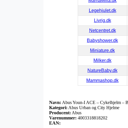
MamaMilla.dk
Legehjulet.dk
Livrig.dk
Netcentret.dk
Babyshower.dk
Miniature.dk
Milker.dk
NatureBaby.dk
Mammashop.dk
Navn:
Abus Youn-I ACE – Cykelhjelm – Bl
Kategori:
Abus Urban og City Hjelme
Producent:
Abus
Varenummer:
4003318818202
EAN: