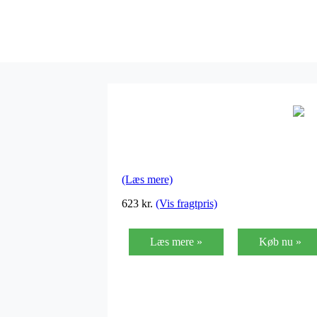
(Læs mere)
623
kr.
(Vis fragtpris)
Læs mere »
Køb nu »