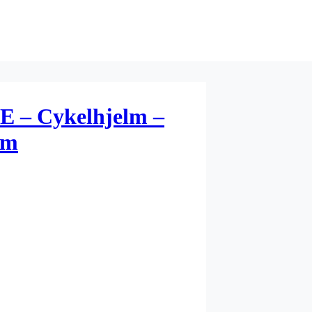
E – Cykelhjelm –
cm