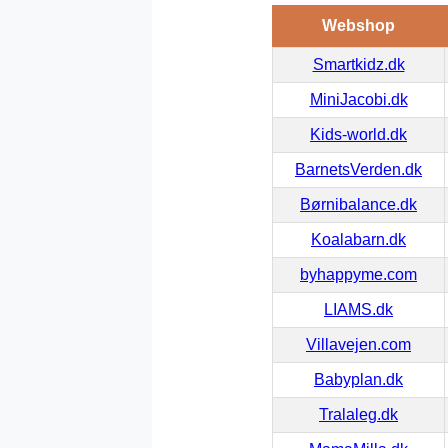
Webshop
Smartkidz.dk
MiniJacobi.dk
Kids-world.dk
BarnetsVerden.dk
Børnibalance.dk
Koalabarn.dk
byhappyme.com
LIAMS.dk
Villavejen.com
Babyplan.dk
Tralaleg.dk