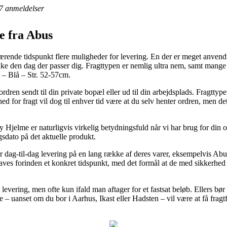
7
anmeldelser
e fra Abus
ærende tidspunkt flere muligheder for levering. En der er meget anvendt
kke den dag der passer dig. Fragttypen er nemlig ultra nem, samt mange g
– Blå – Str. 52-57cm.
ren sendt til din private bopæl eller ud til din arbejdsplads. Fragttypen
d for fragt vil dog til enhver tid være at du selv henter ordren, men det
Hjelme er naturligvis virkelig betydningsfuld når vi har brug for din o
gsdato på det aktuelle produkt.
or dag-til-dag levering på en lang række af deres varer, eksempelvis A
laves forinden et konkret tidspunkt, med det formål at de med sikkerhed
 levering, men ofte kun ifald man aftager for et fastsat beløb. Ellers bø
e – uanset om du bor i Aarhus, Ikast eller Hadsten – vil være at få fragtfir