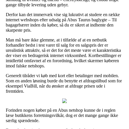
gange tilbyde levering uden gebyr.
Derfor kan det immervæk vise sig lukrativt at studere en række
internet webshops efter udsalg på Abus Taurus baglygte – Til
bagagebærer inden du køber, så du er sikret at indhente den
skarpeste pris.
Man må bare ikke glemme, at i tilfælde af at en netbutik
forhandler bedst i test varer til salg for en salgspris der er
urealistisk attraktiv, så er det for det meste være et karakteristika
der viser en bedragerisk internet virksomhed. Kortbestillinger er
imidlertid omfavnet af en forordning, hvilket skærmer køberen
imod falske netshops.
Generelt tilråder vi køb med kort eller betalinger med mobilen.
Som en anden løsning burde du benytte et afdragstilbud som for
eksempel ViaBill, når du ønsker at afdrage prisen ude i
fremtiden.
Forinden nogen køber på en Abus netshop kunne de i reglen
læse butikkens forretningsvilkår, dog er det mange gange ikke
særlig spændende.