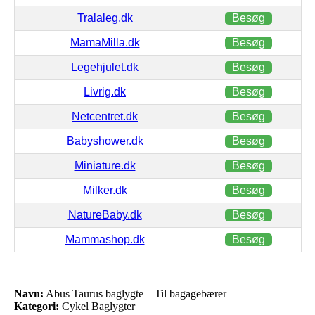
Tralaleg.dk
Besøg
MamaMilla.dk
Besøg
Legehjulet.dk
Besøg
Livrig.dk
Besøg
Netcentret.dk
Besøg
Babyshower.dk
Besøg
Miniature.dk
Besøg
Milker.dk
Besøg
NatureBaby.dk
Besøg
Mammashop.dk
Besøg
Navn:
Abus Taurus baglygte – Til bagagebærer
Kategori:
Cykel Baglygter