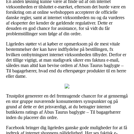
En anden løsning kunne være at finde ud af om internet
virksomheden er tilsluttet e-mærket, eftersom det burde være en
forsikring om at online webshoppen accepterer de officielle
danske regler, samt at internet virksomheden nu og da vurderes
af eksperter der kender de gældende regulativer. Dette er
desuden en god chance for assistance, for så vidt du får
problemstillinger som følge af din ordre.
Ligeledes støtter vi at køber er opmærksom på de mest vitale
bestemmelser der kan have indflydelse på bestillingen, fx
hvilken ombytningsret internet virksomheden tilbyder. Derfor er
det tillige vigtigt, at man stadigvæk sikrer ens faktura e-mail,
således man altid kan bevise ordren af Abus Taurus baglygte –
Til bagagebærer, hvad end du efterspørger produkter til en herre
eller dame.
Trustpilot genererer en del fremragende chancer for at gennemgå
en stor gruppe nuværende konsumenters synspunkter og på
grund af dette er det prisværdigt, at du betragter internet
butikkens ratings af Abus Taurus baglygte – Til bagagebærer
inden du placerer din ordre.
Facebook bringer dig ligeledes ganske gode muligheder for at få
indtryk af internet shoppens pålidelighed. Her ses faktisk e-