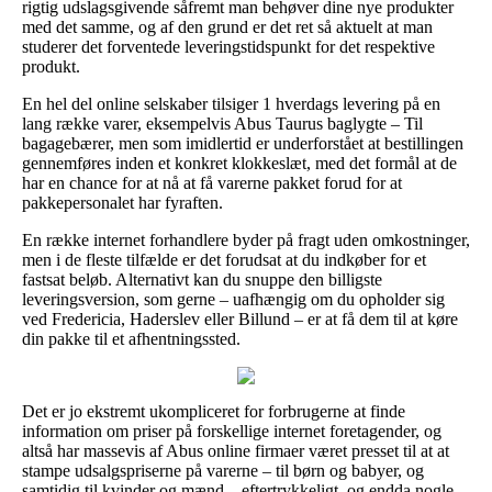
rigtig udslagsgivende såfremt man behøver dine nye produkter
med det samme, og af den grund er det ret så aktuelt at man
studerer det forventede leveringstidspunkt for det respektive
produkt.
En hel del online selskaber tilsiger 1 hverdags levering på en
lang række varer, eksempelvis Abus Taurus baglygte – Til
bagagebærer, men som imidlertid er underforstået at bestillingen
gennemføres inden et konkret klokkeslæt, med det formål at de
har en chance for at nå at få varerne pakket forud for at
pakkepersonalet har fyraften.
En række internet forhandlere byder på fragt uden omkostninger,
men i de fleste tilfælde er det forudsat at du indkøber for et
fastsat beløb. Alternativt kan du snuppe den billigste
leveringsversion, som gerne – uafhængig om du opholder sig
ved Fredericia, Haderslev eller Billund – er at få dem til at køre
din pakke til et afhentningssted.
Det er jo ekstremt ukompliceret for forbrugerne at finde
information om priser på forskellige internet foretagender, og
altså har massevis af Abus online firmaer været presset til at at
stampe udsalgspriserne på varerne – til børn og babyer, og
samtidig til kvinder og mænd – eftertrykkeligt, og endda nogle