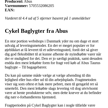
Producent:
Abus
Varenummer:
5705532086205
EAN:
Vurderet til
4.4
ud af 5 stjerner baseret på
1
anmeldelser
Cykel Baglygter fra Abus
En stor portion webshops i Danmark yder nu om dage et stort
udvalg af leveringsmetoder. En der er meget populær er for
øjeblikket at få leveret til et udleveringssted, fordi det så giver
dig god fleksibilitet til at kunne afhente de nyindkøbte varer når
der er mulighed for det. Den er jo særligt praktisk, samt desuden
endda den mest letkøbte form for fragt ved køb af Abus Taurus
baglygte – Til bagagebærer.
Du kan på samme måde vælge at vælge afsending til din
lejlighed eller hus eller ud til din arbejdsplads. Fragtmetoden
viser sig som oftest et hak mere pebret, men til gengæld ret så
smertefri. Den mest letkøbte slags levering vil dog utvivlsomt
være at hente produkterne selv, men dette kræver at du befinder
dig nær e-forhandlerens hjemsted.
Fragtperioden på Cykel Baglygter kan i nogle tilfælde være