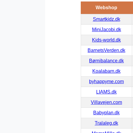
Webshop
Smartkidz.dk
MiniJacobi.dk
Kids-world.dk
BarnetsVerden.dk
Børnibalance.dk
Koalabarn.dk
byhappyme.com
LIAMS.dk
Villavejen.com
Babyplan.dk
Tralaleg.dk