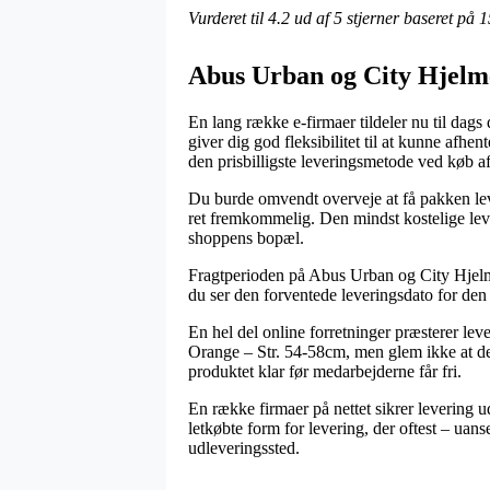
Vurderet til
4.2
ud af 5 stjerner baseret på
1
Abus Urban og City Hjelm
En lang række e-firmaer tildeler nu til dags 
giver dig god fleksibilitet til at kunne af
den prisbilligste leveringsmetode ved køb 
Du burde omvendt overveje at få pakken levere
ret fremkommelig. Den mindst kostelige leve
shoppens bopæl.
Fragtperioden på Abus Urban og City Hjelme 
du ser den forventede leveringsdato for den 
En hel del online forretninger præsterer 
Orange – Str. 54-58cm, men glem ikke at det 
produktet klar før medarbejderne får fri.
En række firmaer på nettet sikrer levering u
letkøbte form for levering, der oftest – uans
udleveringssted.