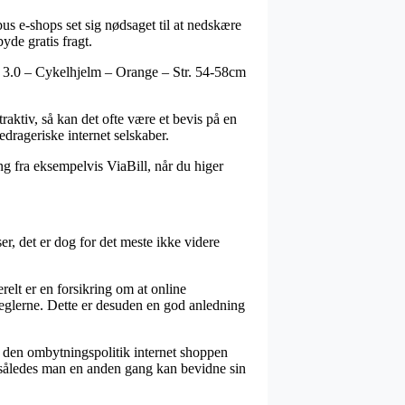
bus e-shops set sig nødsaget til at nedskære
yde gratis fragt.
er 3.0 – Cykelhjelm – Orange – Str. 54-58cm
raktiv, så kan det ofte være et bevis på en
edrageriske internet selskaber.
ng fra eksempelvis ViaBill, når du higer
r, det er dog for det meste ikke videre
lt er en forsikring om at online
reglerne. Dette er desuden en god anledning
is den ombytningspolitik internet shoppen
, således man en anden gang kan bevidne sin