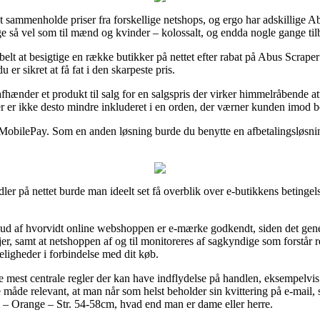
 at sammenholde priser fra forskellige netshops, og ergo har adskillige A
ige så vel som til mænd og kvinder – kolossalt, og endda nogle gange tilb
belt at besigtige en række butikker på nettet efter rabat på Abus Scrap
er sikret at få fat i den skarpeste pris.
hænder et produkt til salg for en salgspris der virker himmelråbende att
ger er ikke desto mindre inkluderet i en orden, der værner kunden imod b
er MobilePay. Som en anden løsning burde du benytte en afbetalingsløsni
r på nettet burde man ideelt set få overblik over e-butikkens betingelse
d af hvorvidt online webshoppen er e-mærke godkendt, siden det genere
r, samt at netshoppen af og til monitoreres af sagkyndige som forstår 
keligheder i forbindelse med dit køb.
 de mest centrale regler der kan have indflydelse på handlen, eksempelv
 måde relevant, at man når som helst beholder sin kvittering på e-mail
 – Orange – Str. 54-58cm, hvad end man er dame eller herre.