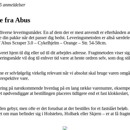
5
anmeldelser
e fra Abus
diverse leveringsmåder. En af dem der er mest anvendt er efterhånden at f
hente din pakke når det passer dig bedst. Leveringsmetoden er altså sær
af Abus Scraper 3.0 – Cykelhjelm – Orange – Str. 54-58cm.
t hjem til dig eller ud til dit arbejdes adresse. Fragtmetoden viser sig af
ringsmåde vil dog til enhver tid være at hente ordren selv, som dog sti
er selvfølgelig virkelig relevant når vi absolut skal bruge varen omgåe
respektive vare.
levering på næstkommende hverdag på en lang række varenumre, eksempe
nødvendiggør at bestillingen placeres tidligere end et fast klokkeslæt, 
den gebyr, men ofte er det forudsat at der bestilles for et fastslået bel
et om man befinder sig i Holstebro, Holbæk eller Skjern – er at få fragtm