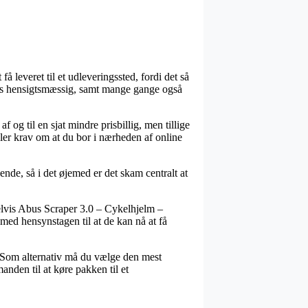
å leveret til et udleveringssted, fordi det så
deles hensigtsmæssig, samt mange gange også
 og til en sjat mindre prisbillig, men tillige
ller krav om at du bor i nærheden af online
nde, så i det øjemed er det skam centralt at
lvis Abus Scraper 3.0 – Cykelhjelm –
med hensynstagen til at de kan nå at få
øb. Som alternativ må du vælge den mest
anden til at køre pakken til et