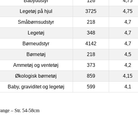
Babyudstyr
126
4,75
Legetøj på hjul
3725
4,75
Småbørnsudstyr
218
4,7
Legetøj
348
4,7
Børneudstyr
4142
4,7
Børnetøj
218
4,5
Ammetøj og ventetøj
373
4,2
Økologisk børnetøj
859
4,15
Baby, graviditet og legetøj
599
4,1
ange – Str. 54-58cm