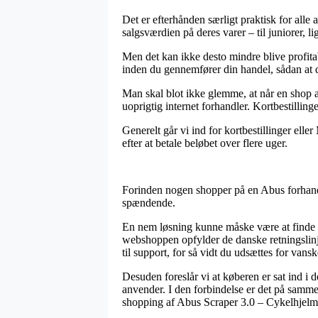
Det er efterhånden særligt praktisk for alle
salgsværdien på deres varer – til juniorer, l
Men det kan ikke desto mindre blive profita
inden du gennemfører din handel, sådan at du 
Man skal blot ikke glemme, at når en shop af
uoprigtig internet forhandler. Kortbestillin
Generelt går vi ind for kortbestillinger ell
efter at betale beløbet over flere uger.
Forinden nogen shopper på en Abus forhandle
spændende.
En nem løsning kunne måske være at finde u
webshoppen opfylder de danske retningslinje
til support, for så vidt du udsættes for vans
Desuden foreslår vi at køberen er sat ind i
anvender. I den forbindelse er det på samme
shopping af Abus Scraper 3.0 – Cykelhjelm