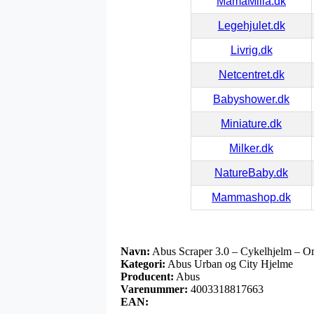
MamaMilla.dk
Legehjulet.dk
Livrig.dk
Netcentret.dk
Babyshower.dk
Miniature.dk
Milker.dk
NatureBaby.dk
Mammashop.dk
Navn:
Abus Scraper 3.0 – Cykelhjelm – Or
Kategori:
Abus Urban og City Hjelme
Producent:
Abus
Varenummer:
4003318817663
EAN: