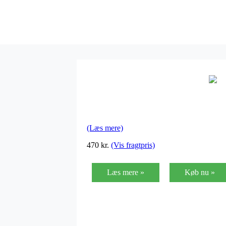
(Læs mere)
470
kr.
(Vis fragtpris)
Læs mere »
Køb nu »