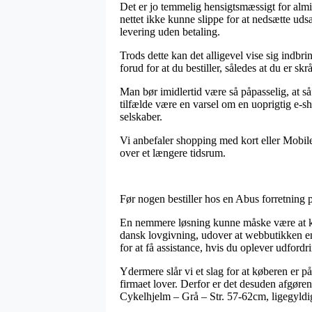
Det er jo temmelig hensigtsmæssigt for almi
nettet ikke kunne slippe for at nedsætte uds
levering uden betaling.
Trods dette kan det alligevel vise sig indb
forud for at du bestiller, således at du er sk
Man bør imidlertid være så påpasselig, at såfr
tilfælde være en varsel om en uoprigtig e-sh
selskaber.
Vi anbefaler shopping med kort eller MobileP
over et længere tidsrum.
Før nogen bestiller hos en Abus forretning 
En nemmere løsning kunne måske være at ko
dansk lovgivning, udover at webbutikken en
for at få assistance, hvis du oplever udford
Ydermere slår vi et slag for at køberen er p
firmaet lover. Derfor er det desuden afgøre
Cykelhjelm – Grå – Str. 57-62cm, ligegyldigt