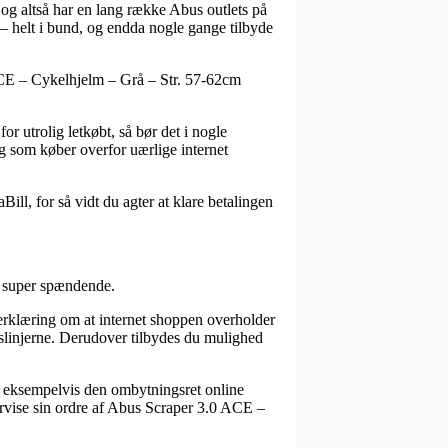
 og altså har en lang række Abus outlets på
r – helt i bund, og endda nogle gange tilbyde
 ACE – Cykelhjelm – Grå – Str. 57-62cm
or utrolig letkøbt, så bør det i nogle
ig som køber overfor uærlige internet
ill, for så vidt du agter at klare betalingen
ke super spændende.
rklæring om at internet shoppen overholder
slinjerne. Derudover tilbydes du mulighed
en, eksempelvis den ombytningsret online
tervise sin ordre af Abus Scraper 3.0 ACE –