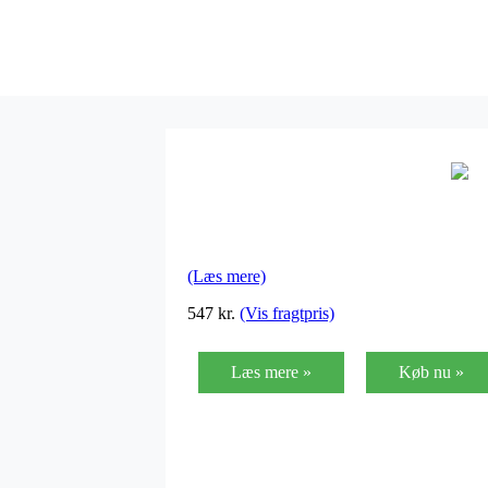
(Læs mere)
547
kr.
(Vis fragtpris)
Læs mere »
Køb nu »