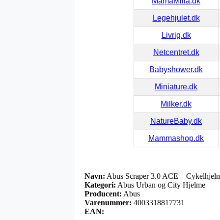
MamaMilla.dk
Legehjulet.dk
Livrig.dk
Netcentret.dk
Babyshower.dk
Miniature.dk
Milker.dk
NatureBaby.dk
Mammashop.dk
Navn:
Abus Scraper 3.0 ACE – Cykelhjelm
Kategori:
Abus Urban og City Hjelme
Producent:
Abus
Varenummer:
4003318817731
EAN: