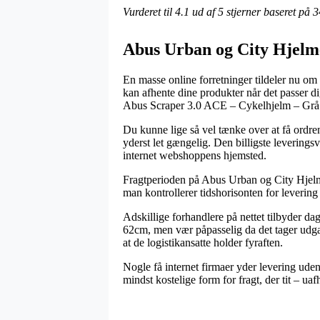
Vurderet til
4.1
ud af 5 stjerner baseret på
3
Abus Urban og City Hjelm
En masse online forretninger tildeler nu om
kan afhente dine produkter når det passer d
Abus Scraper 3.0 ACE – Cykelhjelm – Grå 
Du kunne lige så vel tænke over at få ordren
yderst let gængelig. Den billigste leverings
internet webshoppens hjemsted.
Fragtperioden på Abus Urban og City Hjelme 
man kontrollerer tidshorisonten for levering
Adskillige forhandlere på nettet tilbyder d
62cm, men vær påpasselig da det tager udgang
at de logistikansatte holder fyraften.
Nogle få internet firmaer yder levering uden
mindst kostelige form for fragt, der tit – u