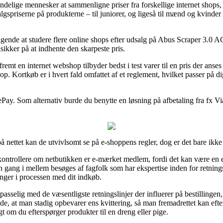
ndelige mennesker at sammenligne priser fra forskellige internet shops,
algspriserne på produkterne – til juniorer, og ligeså til mænd og kvinde
ringende at studere flere online shops efter udsalg på Abus Scraper 3.0
råsikker på at indhente den skarpeste pris.
emt en internet webshop tilbyder bedst i test varer til en pris der anses f
op. Kortkøb er i hvert fald omfattet af et reglement, hvilket passer på d
ay. Som alternativ burde du benytte en løsning på afbetaling fra fx ViaB
på nettet kan de utvivlsomt se på e-shoppens regler, dog er det bare ik
ntrollere om netbutikken er e-mærket medlem, fordi det kan være en e
 gang i mellem besøges af fagfolk som har ekspertise inden for retning
ringer i processen med dit indkøb.
åpasselig med de væsentligste retningslinjer der influerer på bestilling
nde, at man stadig opbevarer ens kvittering, så man fremadrettet kan ef
 om du efterspørger produkter til en dreng eller pige.