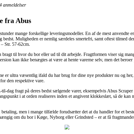
4
anmeldelser
e fra Abus
 stunder mange forskellige leveringsmodeller. En af de mest anvendte e
ig bedst. Muligheden er nemlig særdeles smertefri, samt oftest tilmed de
– Str. 57-62cm.
 bragt til hvor du bor eller ud til dit arbejde. Fragtformen viser sig m
version kan ikke benægtes at være at hente varerne selv, men det beroer 
er ultra væsentlig ifald du har brug for dine nye produkter nu og her, 
 for den respektive vare.
ag-til-dag fragt på deres bedst sælgende varer, eksempelvis Abus Scrape
spunkt i at orden realiseres inden et angivent klokkeslæt, så de kan nå 
 betaling, men i mange tilfælde forudsætter det at du handler for et bes
afhængig om du bor i Køge, Nyborg eller Grindsted – er at få fragtmanden