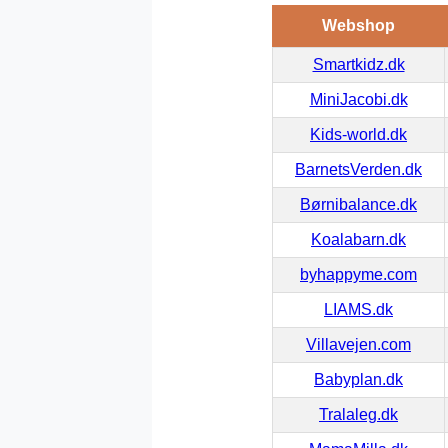
Webshop
Smartkidz.dk
MiniJacobi.dk
Kids-world.dk
BarnetsVerden.dk
Børnibalance.dk
Koalabarn.dk
byhappyme.com
LIAMS.dk
Villavejen.com
Babyplan.dk
Tralaleg.dk