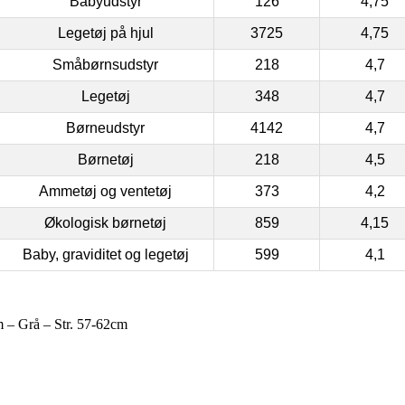
Babyudstyr
126
4,75
Legetøj på hjul
3725
4,75
Småbørnsudstyr
218
4,7
Legetøj
348
4,7
Børneudstyr
4142
4,7
Børnetøj
218
4,5
Ammetøj og ventetøj
373
4,2
Økologisk børnetøj
859
4,15
Baby, graviditet og legetøj
599
4,1
 – Grå – Str. 57-62cm