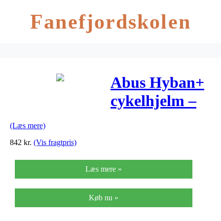
Fanefjordskolen
Abus Hyban+
cykelhjelm –
Klart visir –
(Læs mere)
Str. 58-63 cm –
842
kr.
(Vis fragtpris)
Matsort
Læs mere »
Køb nu »