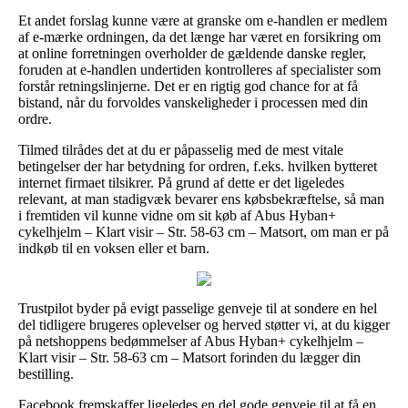
Et andet forslag kunne være at granske om e-handlen er medlem
af e-mærke ordningen, da det længe har været en forsikring om
at online forretningen overholder de gældende danske regler,
foruden at e-handlen undertiden kontrolleres af specialister som
forstår retningslinjerne. Det er en rigtig god chance for at få
bistand, når du forvoldes vanskeligheder i processen med din
ordre.
Tilmed tilrådes det at du er påpasselig med de mest vitale
betingelser der har betydning for ordren, f.eks. hvilken bytteret
internet firmaet tilsikrer. På grund af dette er det ligeledes
relevant, at man stadigvæk bevarer ens købsbekræftelse, så man
i fremtiden vil kunne vidne om sit køb af Abus Hyban+
cykelhjelm – Klart visir – Str. 58-63 cm – Matsort, om man er på
indkøb til en voksen eller et barn.
Trustpilot byder på evigt passelige genveje til at sondere en hel
del tidligere brugeres oplevelser og herved støtter vi, at du kigger
på netshoppens bedømmelser af Abus Hyban+ cykelhjelm –
Klart visir – Str. 58-63 cm – Matsort forinden du lægger din
bestilling.
Facebook fremskaffer ligeledes en del gode genveje til at få en