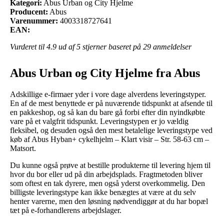
Kategori:
Abus Urban og City Hjelme
Producent:
Abus
Varenummer:
4003318727641
EAN:
Vurderet til
4.9
ud af 5 stjerner baseret på
29
anmeldelser
Abus Urban og City Hjelme fra Abus
Adskillige e-firmaer yder i vore dage alverdens leveringstyper.
En af de mest benyttede er på nuværende tidspunkt at afsende til
en pakkeshop, og så kan du bare gå forbi efter din nyindkøbte
vare på et valgfrit tidspunkt. Leveringstypen er jo vældig
fleksibel, og desuden også den mest betalelige leveringstype ved
køb af Abus Hyban+ cykelhjelm – Klart visir – Str. 58-63 cm –
Matsort.
Du kunne også prøve at bestille produkterne til levering hjem til
hvor du bor eller ud på din arbejdsplads. Fragtmetoden bliver
som oftest en tak dyrere, men også yderst overkommelig. Den
billigste leveringstype kan ikke benægtes at være at du selv
henter varerne, men den løsning nødvendiggør at du har bopæl
tæt på e-forhandlerens arbejdslager.