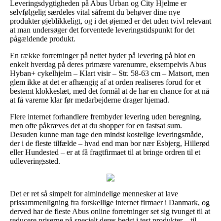
Leveringsdygtigheden på Abus Urban og City Hjelme er
selvfølgelig særdeles vital såfremt du behøver dine nye
produkter øjeblikkeligt, og i det øjemed er det uden tvivl relevant
at man undersøger det forventede leveringstidspunkt for det
pågældende produkt.
En række forretninger på nettet byder på levering på blot en
enkelt hverdag på deres primære varenumre, eksempelvis Abus
Hyban+ cykelhjelm – Klart visir – Str. 58-63 cm – Matsort, men
glem ikke at det er afhængig af at orden realiseres forud for et
bestemt klokkeslæt, med det formål at de har en chance for at nå
at få varerne klar før medarbejderne drager hjemad.
Flere internet forhandlere frembyder levering uden beregning,
men ofte påkræves det at du shopper for en fastsat sum.
Desuden kunne man tage den mindst kostelige leveringsmåde,
der i de fleste tilfælde – hvad end man bor nær Esbjerg, Hillerød
eller Hundested – er at få fragtfirmaet til at bringe ordren til et
udleveringssted.
Det er ret så simpelt for almindelige mennesker at lave
prissammenligning fra forskellige internet firmaer i Danmark, og
derved har de fleste Abus online forretninger set sig tvunget til at
reducere priserne på specielt deres bedst i test produkter – til