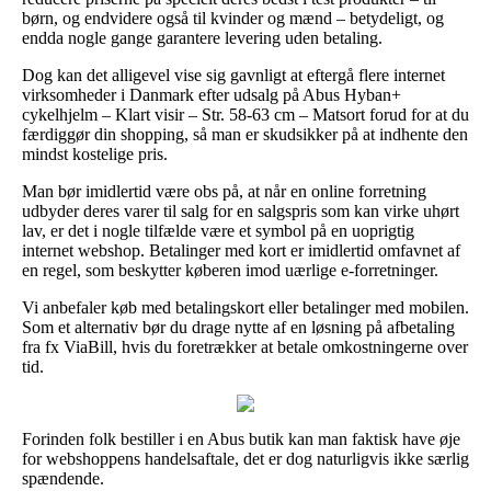
børn, og endvidere også til kvinder og mænd – betydeligt, og
endda nogle gange garantere levering uden betaling.
Dog kan det alligevel vise sig gavnligt at eftergå flere internet
virksomheder i Danmark efter udsalg på Abus Hyban+
cykelhjelm – Klart visir – Str. 58-63 cm – Matsort forud for at du
færdiggør din shopping, så man er skudsikker på at indhente den
mindst kostelige pris.
Man bør imidlertid være obs på, at når en online forretning
udbyder deres varer til salg for en salgspris som kan virke uhørt
lav, er det i nogle tilfælde være et symbol på en uoprigtig
internet webshop. Betalinger med kort er imidlertid omfavnet af
en regel, som beskytter køberen imod uærlige e-forretninger.
Vi anbefaler køb med betalingskort eller betalinger med mobilen.
Som et alternativ bør du drage nytte af en løsning på afbetaling
fra fx ViaBill, hvis du foretrækker at betale omkostningerne over
tid.
Forinden folk bestiller i en Abus butik kan man faktisk have øje
for webshoppens handelsaftale, det er dog naturligvis ikke særlig
spændende.