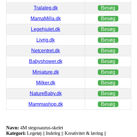
Tralaleg.dk
Besøg
MamaMilla.dk
Besøg
Legehjulet.dk
Besøg
Livrig.dk
Besøg
Netcentret.dk
Besøg
Babyshower.dk
Besøg
Miniature.dk
Besøg
Milker.dk
Besøg
NatureBaby.dk
Besøg
Mammashop.dk
Besøg
Navn:
4M stegosaurus-skelet
Kategori:
Legetøj || Indeleg || Kreativitet & læring ||