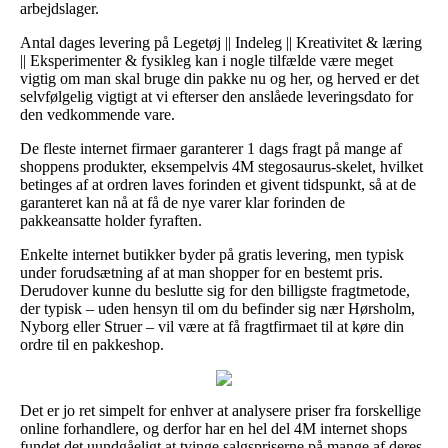
arbejdslager.
Antal dages levering på Legetøj || Indeleg || Kreativitet & læring
|| Eksperimenter & fysikleg kan i nogle tilfælde være meget
vigtig om man skal bruge din pakke nu og her, og herved er det
selvfølgelig vigtigt at vi efterser den anslåede leveringsdato for
den vedkommende vare.
De fleste internet firmaer garanterer 1 dags fragt på mange af
shoppens produkter, eksempelvis 4M stegosaurus-skelet, hvilket
betinges af at ordren laves forinden et givent tidspunkt, så at de
garanteret kan nå at få de nye varer klar forinden de
pakkeansatte holder fyraften.
Enkelte internet butikker byder på gratis levering, men typisk
under forudsætning af at man shopper for en bestemt pris.
Derudover kunne du beslutte sig for den billigste fragtmetode,
der typisk – uden hensyn til om du befinder sig nær Hørsholm,
Nyborg eller Struer – vil være at få fragtfirmaet til at køre din
ordre til en pakkeshop.
Det er jo ret simpelt for enhver at analysere priser fra forskellige
online forhandlere, og derfor har en hel del 4M internet shops
fundet det uundgåeligt at tvinge salgspriserne på mange af deres