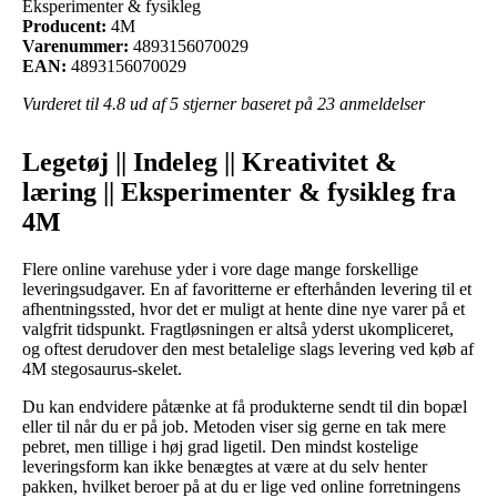
Eksperimenter & fysikleg
Producent:
4M
Varenummer:
4893156070029
EAN:
4893156070029
Vurderet til
4.8
ud af 5 stjerner baseret på
23
anmeldelser
Legetøj || Indeleg || Kreativitet &
læring || Eksperimenter & fysikleg fra
4M
Flere online varehuse yder i vore dage mange forskellige
leveringsudgaver. En af favoritterne er efterhånden levering til et
afhentningssted, hvor det er muligt at hente dine nye varer på et
valgfrit tidspunkt. Fragtløsningen er altså yderst ukompliceret,
og oftest derudover den mest betalelige slags levering ved køb af
4M stegosaurus-skelet.
Du kan endvidere påtænke at få produkterne sendt til din bopæl
eller til når du er på job. Metoden viser sig gerne en tak mere
pebret, men tillige i høj grad ligetil. Den mindst kostelige
leveringsform kan ikke benægtes at være at du selv henter
pakken, hvilket beroer på at du er lige ved online forretningens