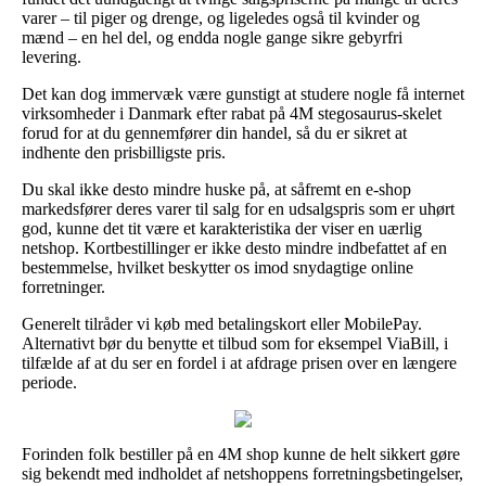
varer – til piger og drenge, og ligeledes også til kvinder og
mænd – en hel del, og endda nogle gange sikre gebyrfri
levering.
Det kan dog immervæk være gunstigt at studere nogle få internet
virksomheder i Danmark efter rabat på 4M stegosaurus-skelet
forud for at du gennemfører din handel, så du er sikret at
indhente den prisbilligste pris.
Du skal ikke desto mindre huske på, at såfremt en e-shop
markedsfører deres varer til salg for en udsalgspris som er uhørt
god, kunne det tit være et karakteristika der viser en uærlig
netshop. Kortbestillinger er ikke desto mindre indbefattet af en
bestemmelse, hvilket beskytter os imod snydagtige online
forretninger.
Generelt tilråder vi køb med betalingskort eller MobilePay.
Alternativt bør du benytte et tilbud som for eksempel ViaBill, i
tilfælde af at du ser en fordel i at afdrage prisen over en længere
periode.
Forinden folk bestiller på en 4M shop kunne de helt sikkert gøre
sig bekendt med indholdet af netshoppens forretningsbetingelser,