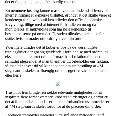
det er dog mange gange ikke særlig morsomt.
En nemmere løsning kunne måske være at finde ud af hvorvidt
internet firmaet er e-mærke tilsluttet, grundet at det skulle være et
kendetegn for at webbutikken adlyder den officielle danske
lovgivning, tillige med at internet forhandleren nu og da
monitoreres af sagkyndige som har nøje kendskab til
bestemmelserne på området. Desuden tilbydes du chance for
støtte, hvis du møder udfordringer ved din ordre.
Yderligere tilrådes det at køber er obs på de væsentligste
retningslinjer der gør sig gældende i forbindelse med ordren, til
eksempel den returret online firmaet har. I relation til det er det
samtidig afgørende, at man til enhver tid bibeholder ens faktura,
så man til enhver tid vil kunne vidne om sin bestilling af 4M
stegosaurus-skelet, uafhængig om du søger en vare til en dame
eller herre.
Trustpilot frembringer en række relevante muligheder for at
inspicere flere forhenværende køberes vurderinger og derfor er
det at foretrække, at du læser internet forhandlerens anmeldelser
af 4M stegosaurus-skelet forud for at du placerer din ordre.
Facebook frembyder ligeledes ultra strålende metoder til at få