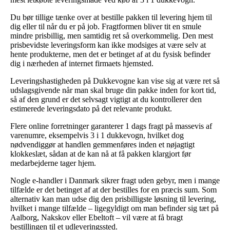
Du bør tillige tænke over at bestille pakken til levering hjem til
dig eller til når du er på job. Fragtformen bliver tit en smule
mindre prisbillig, men samtidig ret så overkommelig. Den mest
prisbevidste leveringsform kan ikke modsiges at være selv at
hente produkterne, men det er betinget af at du fysisk befinder
dig i nærheden af internet firmaets hjemsted.
Leveringshastigheden på Dukkevogne kan vise sig at være ret så
udslagsgivende når man skal bruge din pakke inden for kort tid,
så af den grund er det selvsagt vigtigt at du kontrollerer den
estimerede leveringsdato på det relevante produkt.
Flere online forretninger garanterer 1 dags fragt på massevis af
varenumre, eksempelvis 3 i 1 dukkevogn, hvilket dog
nødvendiggør at handlen gemmenføres inden et nøjagtigt
klokkeslæt, sådan at de kan nå at få pakken klargjort før
medarbejderne tager hjem.
Nogle e-handler i Danmark sikrer fragt uden gebyr, men i mange
tilfælde er det betinget af at der bestilles for en præcis sum. Som
alternativ kan man udse dig den prisbilligste løsning til levering,
hvilket i mange tilfælde – ligegyldigt om man befinder sig tæt på
Aalborg, Nakskov eller Ebeltoft – vil være at få bragt
bestillingen til et udleveringssted.