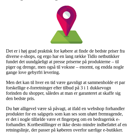
Det er i høj grad praktisk for købere at finde de bedste priser fra
diverse e-shops, og ergo har en lang række Tidlo netbutikker
fundet det uundgåeligt at presse priserne på produkterne – til
piger og drenge, men også til voksne – enormt, og endda nogle
gange love gebyrfri levering.
Men det kan til hver en tid være gavnligt at sammenholde et par
forskellige e-forretninger efter tilbud på 3 i 1 dukkevogn
forinden du shopper, således at man er garanteret at skaffe sig
den bedste pris.
Du bør alligevel være så påvagt, at ifald en webshop forhandler
produkter for en salgspris som kan ses som uhørt fremragende,
er det i nogle tilfælde være et fingerpeg om en bedragerisk e-
forhandler. Kortbestillinger er ikke desto mindre indbefattet af en
retningslinje, der passer på køberen overfor uærlige e-butikker.