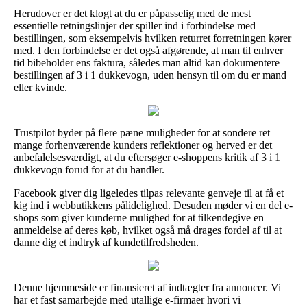
Herudover er det klogt at du er påpasselig med de mest
essentielle retningslinjer der spiller ind i forbindelse med
bestillingen, som eksempelvis hvilken returret forretningen kører
med. I den forbindelse er det også afgørende, at man til enhver
tid bibeholder ens faktura, således man altid kan dokumentere
bestillingen af 3 i 1 dukkevogn, uden hensyn til om du er mand
eller kvinde.
Trustpilot byder på flere pæne muligheder for at sondere ret
mange forhenværende kunders reflektioner og herved er det
anbefalelsesværdigt, at du eftersøger e-shoppens kritik af 3 i 1
dukkevogn forud for at du handler.
Facebook giver dig ligeledes tilpas relevante genveje til at få et
kig ind i webbutikkens pålidelighed. Desuden møder vi en del e-
shops som giver kunderne mulighed for at tilkendegive en
anmeldelse af deres køb, hvilket også må drages fordel af til at
danne dig et indtryk af kundetilfredsheden.
Denne hjemmeside er finansieret af indtægter fra annoncer. Vi
har et fast samarbejde med utallige e-firmaer hvori vi