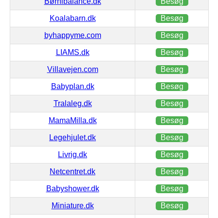
Børnibalance.dk
Besøg
Koalabarn.dk
Besøg
byhappyme.com
Besøg
LIAMS.dk
Besøg
Villavejen.com
Besøg
Babyplan.dk
Besøg
Tralaleg.dk
Besøg
MamaMilla.dk
Besøg
Legehjulet.dk
Besøg
Livrig.dk
Besøg
Netcentret.dk
Besøg
Babyshower.dk
Besøg
Miniature.dk
Besøg