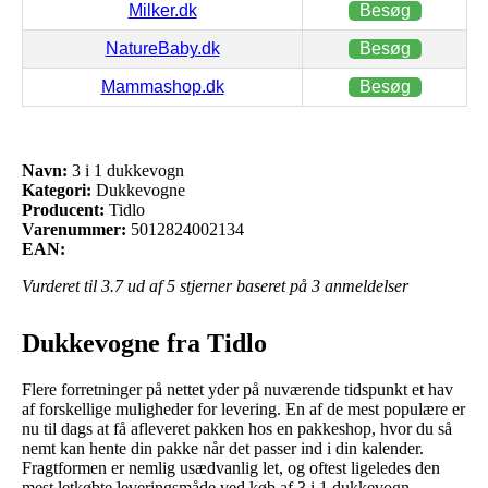
Milker.dk
Besøg
NatureBaby.dk
Besøg
Mammashop.dk
Besøg
Navn:
3 i 1 dukkevogn
Kategori:
Dukkevogne
Producent:
Tidlo
Varenummer:
5012824002134
EAN:
Vurderet til
3.7
ud af 5 stjerner baseret på
3
anmeldelser
Dukkevogne fra Tidlo
Flere forretninger på nettet yder på nuværende tidspunkt et hav
af forskellige muligheder for levering. En af de mest populære er
nu til dags at få afleveret pakken hos en pakkeshop, hvor du så
nemt kan hente din pakke når det passer ind i din kalender.
Fragtformen er nemlig usædvanlig let, og oftest ligeledes den
mest letkøbte leveringsmåde ved køb af 3 i 1 dukkevogn.