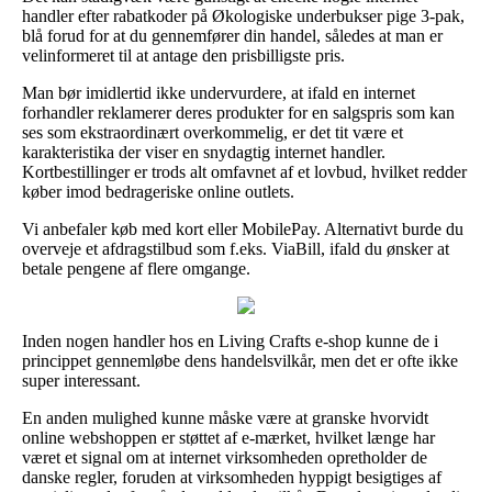
handler efter rabatkoder på Økologiske underbukser pige 3-pak,
blå forud for at du gennemfører din handel, således at man er
velinformeret til at antage den prisbilligste pris.
Man bør imidlertid ikke undervurdere, at ifald en internet
forhandler reklamerer deres produkter for en salgspris som kan
ses som ekstraordinært overkommelig, er det tit være et
karakteristika der viser en snydagtig internet handler.
Kortbestillinger er trods alt omfavnet af et lovbud, hvilket redder
køber imod bedrageriske online outlets.
Vi anbefaler køb med kort eller MobilePay. Alternativt burde du
overveje et afdragstilbud som f.eks. ViaBill, ifald du ønsker at
betale pengene af flere omgange.
Inden nogen handler hos en Living Crafts e-shop kunne de i
princippet gennemløbe dens handelsvilkår, men det er ofte ikke
super interessant.
En anden mulighed kunne måske være at granske hvorvidt
online webshoppen er støttet af e-mærket, hvilket længe har
været et signal om at internet virksomheden opretholder de
danske regler, foruden at virksomheden hyppigt besigtiges af