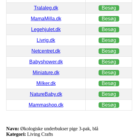
Tralaleg.dk
Besøg
MamaMilla.dk
Besøg
Legehjulet.dk
Besøg
Livrig.dk
Besøg
Netcentret.dk
Besøg
Babyshower.dk
Besøg
Miniature.dk
Besøg
Milker.dk
Besøg
NatureBaby.dk
Besøg
Mammashop.dk
Besøg
Navn:
Økologiske underbukser pige 3-pak, blå
Kategori:
Living Crafts