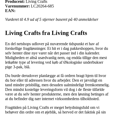
Producent:
Living Crafts
Varenummer:
LC20264-685
EAN:
Vurderet til
4.9
ud af 5 stjerner baseret på
40
anmeldelser
Living Crafts fra Living Crafts
En del netshops udlover på nuværende tidspunkt et hav af
forskellige fragtløsninger. Et hit er i dag pakkeshoppen, hvor du
selv henter dine nye varer når det passer ind i din kalender.
Muligheden er altså usædvanlig nem, og endda tillige den mest
letkøbte type af levering ved køb af Økologiske underbukser
pige 3-pak, blå.
Du burde derudover planlægge at få ordren bragt hjem til hvor
du bor eller til adressen hvor du arbejder. Den er jævnligt en
tand mindre prisbillig, men desuden ualmindeligt fremkommelig.
Den mindst kostelige leveringsform vil dog i de fleste tilfælde
være at du selv henter produkterne, men den løsning betinges af
at du befinder dig nær internet virksomhedens tilholdssted.
Fragttiden på Living Crafts er meget betydningsfuld om vi
behøver din ordre om et øjeblik, så herved er det faktisk på sin