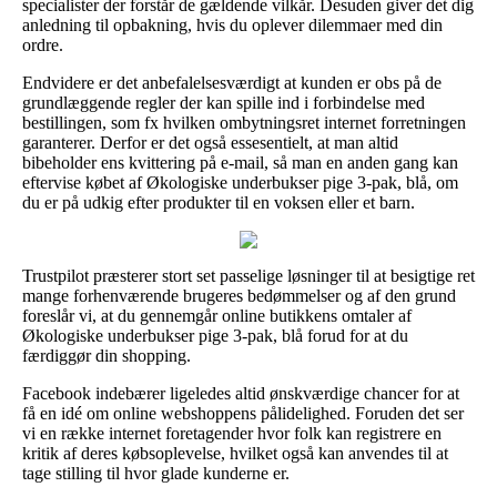
specialister der forstår de gældende vilkår. Desuden giver det dig
anledning til opbakning, hvis du oplever dilemmaer med din
ordre.
Endvidere er det anbefalelsesværdigt at kunden er obs på de
grundlæggende regler der kan spille ind i forbindelse med
bestillingen, som fx hvilken ombytningsret internet forretningen
garanterer. Derfor er det også essesentielt, at man altid
bibeholder ens kvittering på e-mail, så man en anden gang kan
eftervise købet af Økologiske underbukser pige 3-pak, blå, om
du er på udkig efter produkter til en voksen eller et barn.
Trustpilot præsterer stort set passelige løsninger til at besigtige ret
mange forhenværende brugeres bedømmelser og af den grund
foreslår vi, at du gennemgår online butikkens omtaler af
Økologiske underbukser pige 3-pak, blå forud for at du
færdiggør din shopping.
Facebook indebærer ligeledes altid ønskværdige chancer for at
få en idé om online webshoppens pålidelighed. Foruden det ser
vi en række internet foretagender hvor folk kan registrere en
kritik af deres købsoplevelse, hvilket også kan anvendes til at
tage stilling til hvor glade kunderne er.