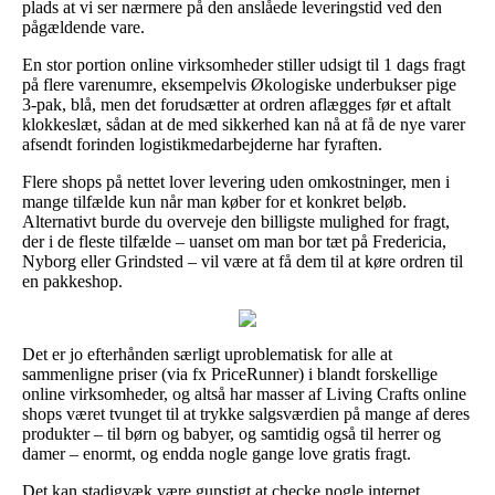
plads at vi ser nærmere på den anslåede leveringstid ved den
pågældende vare.
En stor portion online virksomheder stiller udsigt til 1 dags fragt
på flere varenumre, eksempelvis Økologiske underbukser pige
3-pak, blå, men det forudsætter at ordren aflægges før et aftalt
klokkeslæt, sådan at de med sikkerhed kan nå at få de nye varer
afsendt forinden logistikmedarbejderne har fyraften.
Flere shops på nettet lover levering uden omkostninger, men i
mange tilfælde kun når man køber for et konkret beløb.
Alternativt burde du overveje den billigste mulighed for fragt,
der i de fleste tilfælde – uanset om man bor tæt på Fredericia,
Nyborg eller Grindsted – vil være at få dem til at køre ordren til
en pakkeshop.
Det er jo efterhånden særligt uproblematisk for alle at
sammenligne priser (via fx PriceRunner) i blandt forskellige
online virksomheder, og altså har masser af Living Crafts online
shops været tvunget til at trykke salgsværdien på mange af deres
produkter – til børn og babyer, og samtidig også til herrer og
damer – enormt, og endda nogle gange love gratis fragt.
Det kan stadigvæk være gunstigt at checke nogle internet