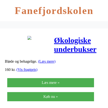
Fanefjordskolen
Økologiske
underbukser
pige 3-pak, blå
Bløde og behagelige.
(Læs mere)
160
kr.
(Vis fragtpris)
Læs mere »
Køb nu »