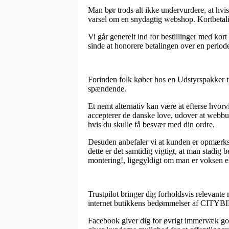
Man bør trods alt ikke undervurdere, at hvis
varsel om en snydagtig webshop. Kortbetalin
Vi går generelt ind for bestillinger med kort
sinde at honorere betalingen over en period
Forinden folk køber hos en Udstyrspakker ti
spændende.
Et nemt alternativ kan være at efterse hvor
accepterer de danske love, udover at webbuti
hvis du skulle få besvær med din ordre.
Desuden anbefaler vi at kunden er opmærksom
dette er det samtidig vigtigt, at man stadig
montering!, ligegyldigt om man er voksen el
Trustpilot bringer dig forholdsvis relevante
internet butikkens bedømmelser af CITYBIK
Facebook giver dig for øvrigt immervæk god